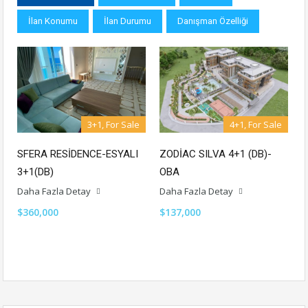
İlan Konumu
İlan Durumu
Danışman Özelliği
3+1, For Sale
4+1, For Sale
SFERA RESİDENCE-ESYALI
ZODİAC SILVA 4+1 (DB)-
3+1(DB)
OBA
Daha Fazla Detay
Daha Fazla Detay
$360,000
$137,000