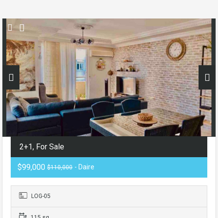
2+1, For Sale
$99,000
- Daire
$110,000
LOG-05
115 sq