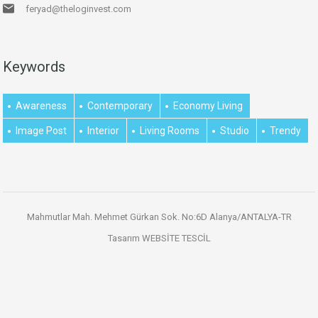
feryad@theloginvest.com
Keywords
Awareness
Contemporary
Economy Living
Image Post
Interior
Living Rooms
Studio
Trendy
Mahmutlar Mah. Mehmet Gürkan Sok. No:6D Alanya/ANTALYA-TR
Tasarım
WEBSİTE TESCİL