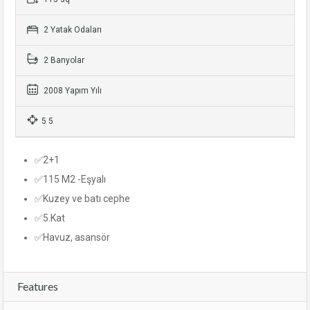
2 Yatak Odaları
2 Banyolar
2008 Yapım Yılı
5 5
✅2+1
✅115 M2 -Eşyalı
✅Kuzey ve batı cephe
✅5.Kat
✅Havuz, asansör
Features