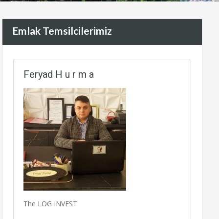
Emlak Temsilcilerimiz
Feryad H u r m a
The LOG INVEST