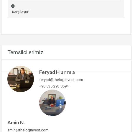
Karşılaştır
Temsilcilerimiz
Feryad H u r m a
feryad@theloginvest.com
+90 535 293 8694
Amin N.
amin@theloginvest.com