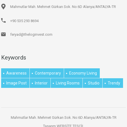
Mahmutlar Mah. Mehmet Gürkan Sok. No:6D Alanya/ANTALYA-TR
+90 535 293 8694
feryad@theloginvest.com
Keywords
Awareness
Contemporary
Economy Living
Image Post
Interior
Living Rooms
Studio
Trendy
Mahmutlar Mah. Mehmet Gürkan Sok. No:6D Alanya/ANTALYA-TR
Tasarım
WEBSİTE TESCİL