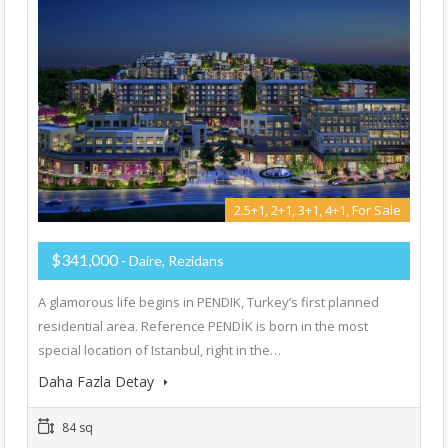
2.5+1, 2+1, 3+1, 4+1, For Sale
$341,000
- Daire, Rezidans
A glamorous life begins in PENDIK, Turkey’s first planned
residential area. Reference PENDİK is born in the most
special location of Istanbul, right in the…
Daha Fazla Detay
84 sq