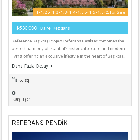
1+1, 2.5+1, 2+1, 3+1, 4+1, 5.5+1, 5+1, 5+2, For Sale
$530,000
- Daire, Rezidans
Reference Beşiktaş Project Referans Beşiktaş combines the
perfect harmony of Istanbul’s historical texture and modern
living, offering an exclusive lifestyle in the heart of Beşiktaş.…
Daha Fazla Detay
65 sq
Karşılaştır
REFERANS PENDİK