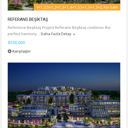
1+1, 2.5+1, 2+1, 3+1, 4+1, 5.5+1, 5+1, 5+2, For Sale
REFERANS BEŞİKTAŞ
Reference Beşiktaş Project Referans Beşiktaş combines the
perfect harmony…
Daha Fazla Detay
$530,000
Karşılaştır