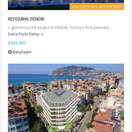
2.5+1, 2+1, 3+1, 4+1, For Sale
REFERANS PENDİK
A glamorous life begins in PENDIK, Turkey’s first planned…
Daha Fazla Detay
$341,000
Karşılaştır