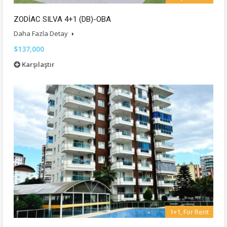
ZODİAC SILVA 4+1 (DB)-OBA
Daha Fazla Detay
$137,000
Karşılaştır
1+1, For Rent