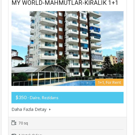
MY WORLD-MAHMUTLAR-KİRALIK 1+1
1+1, For Rent
$350
- Daire, Rezidans
Daha Fazla Detay
70 sq