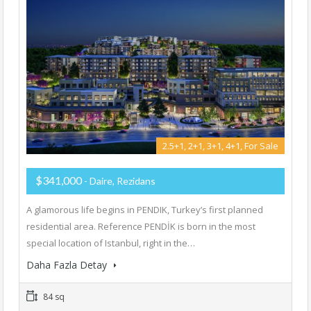
2.5+1, 2+1, 3+1, 4+1, For Sale
$341,000
- Daire, Rezidans
A glamorous life begins in PENDIK, Turkey’s first planned
residential area. Reference PENDİK is born in the most
special location of Istanbul, right in the…
Daha Fazla Detay
84 sq