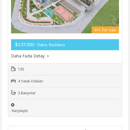
4+1, For Sale
$137,000
- Daire, Rezidans
Daha Fazla Detay
135
4 Yatak Odaları
3 Banyolar
Karşılaştır