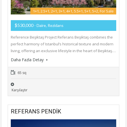
1+1, 2.5+1, 2+1, 3+1, 4+1, 5.5+1, 5+1, 5+2, For Sale
$530,000
- Daire, Rezidans
Reference Beşiktaş Project Referans Beşiktaş combines the
perfect harmony of Istanbul’s historical texture and modern
living, offering an exclusive lifestyle in the heart of Beşiktaş.…
Daha Fazla Detay
65 sq
Karşılaştır
REFERANS PENDİK