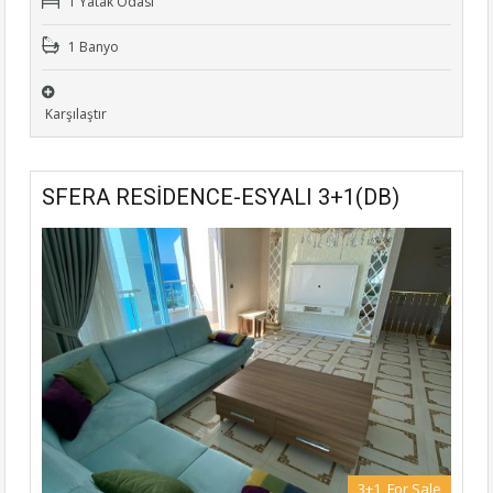
1 Yatak Odası
1 Banyo
Karşılaştır
SFERA RESİDENCE-ESYALI 3+1(DB)
3+1, For Sale