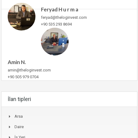
Feryad H u r m a
feryad@theloginvest.com
+90 535 293 8694
Amin N.
amin@theloginvest.com
+90 505 979 0704
İlan tipleri
Arsa
Daire
İş Yeri